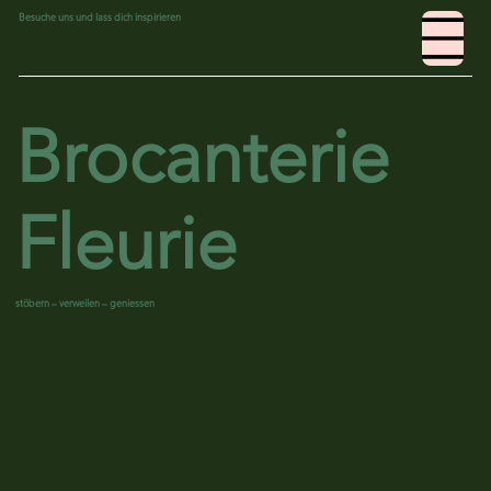
Besuche uns und lass dich inspirieren
Brocanterie
Fleurie
stöbern – verweilen – geniessen